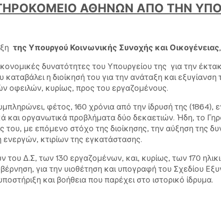
ΓΗΡΟΚΟΜΕΙΟ ΑΘΗΝΩΝ ΑΠΟ ΤΗΝ ΥΠΟ
ριξη
της Υπουργού Κοινωνικής Συνοχής και Οικογένειας
ικονομικές δυνατότητες του Υπουργείου της για την έκτα
 καταβάλει η διοίκησή του για την ανάταξη και εξυγίανση
ών οφειλών, κυρίως, προς του εργαζομένους.
συμπληρώνει, φέτος, 160 χρόνια από την ίδρυσή της (1864)
ικά και οργανωτικά προβλήματα δύο δεκαετιών. Ήδη, το Γη
ς του, με επόμενο στόχο της διοίκησης, την αύξηση της δ
 ενεργών, κτιρίων της εγκατάστασης.
 του Δ.Σ, των 130 εργαζομένων, και, κυρίως, των 170 ηλι
υβέρνηση, για την υιοθέτηση και υπογραφή του Σχεδίου Εξυ
ποστήριξη και βοήθεια που παρέχει στο ιστορικό ίδρυμα.