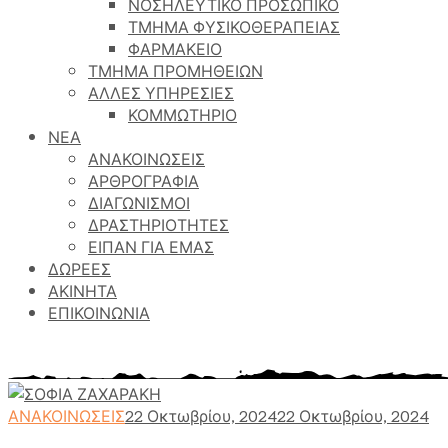
ΝΟΣΗΛΕΥΤΙΚΟ ΠΡΟΣΩΠΙΚΟ
ΤΜΗΜΑ ΦΥΣΙΚΟΘΕΡΑΠΕΙΑΣ
ΦΑΡΜΑΚΕΙΟ
ΤΜΗΜΑ ΠΡΟΜΗΘΕΙΩΝ
ΑΛΛΕΣ ΥΠΗΡΕΣΙΕΣ
ΚΟΜΜΩΤΗΡΙΟ
ΝΕΑ
ΑΝΑΚΟΙΝΩΣΕΙΣ
ΑΡΘΡΟΓΡΑΦΙΑ
ΔΙΑΓΩΝΙΣΜΟΙ
ΔΡΑΣΤΗΡΙΟΤΗΤΕΣ
ΕΙΠΑΝ ΓΙΑ ΕΜΑΣ
ΔΩΡΕΕΣ
ΑΚΙΝΗΤΑ
ΕΠΙΚΟΙΝΩΝΙΑ
Γηροκομείο Αθηνών
>
Περιεχόμενο
>
ΣΟΦΙΑ ΖΑΧΑΡΑΚ
Ετικέτα:
ΑΝΑΚΟΙΝΩΣΕΙΣ
22 Οκτωβρίου, 2024
22 Οκτωβρίου, 2024
ΣΟΦΙΑ