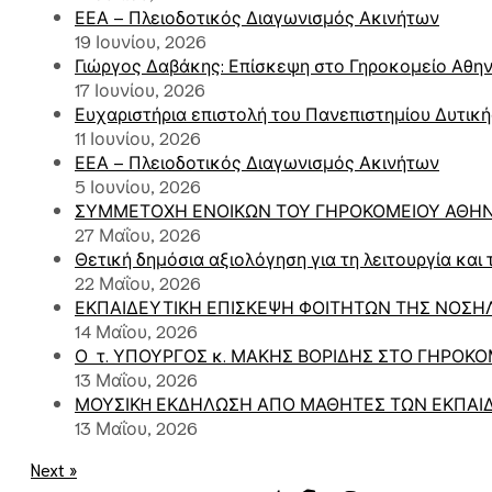
ΕΕΑ – Πλειοδοτικός Διαγωνισμός Ακινήτων
19 Ιουνίου, 2026
Γιώργος Δαβάκης: Επίσκεψη στο Γηροκομείο Αθη
17 Ιουνίου, 2026
Ευχαριστήρια επιστολή του Πανεπιστημίου Δυτική
11 Ιουνίου, 2026
ΕΕΑ – Πλειοδοτικός Διαγωνισμός Ακινήτων
5 Ιουνίου, 2026
ΣΥΜΜΕΤΟΧΗ ΕΝΟΙΚΩΝ ΤΟΥ ΓΗΡΟΚΟΜΕΙΟΥ ΑΘΗΝΩ
27 Μαΐου, 2026
Θετική δημόσια αξιολόγηση για τη λειτουργία και
22 Μαΐου, 2026
ΕΚΠΑΙΔΕΥΤΙΚΗ ΕΠΙΣΚΕΨΗ ΦΟΙΤΗΤΩΝ ΤΗΣ ΝΟΣΗ
14 Μαΐου, 2026
Ο τ. ΥΠΟΥΡΓΟΣ κ. ΜΑΚΗΣ ΒΟΡΙΔΗΣ ΣΤΟ ΓΗΡΟΚ
13 Μαΐου, 2026
ΜΟΥΣΙΚH ΕΚΔΗΛΩΣΗ ΑΠΟ ΜΑΘΗΤΕΣ ΤΩΝ ΕΚΠΑΙ
13 Μαΐου, 2026
Next »