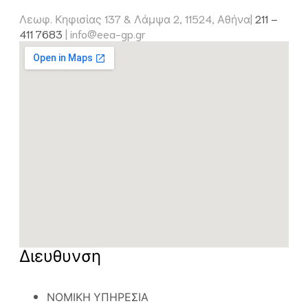
Λεωφ. Κηφισίας 137 & Λάμψα 2, 11524, Αθήνα|
211 –
411 7683
|
info@eea-gp.gr
Διευθυνση
ΝΟΜΙΚΗ ΥΠΗΡΕΣΙΑ