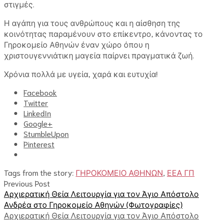
στιγμές.
Η αγάπη για τους ανθρώπους και η αίσθηση της
κοινότητας παραμένουν στο επίκεντρο, κάνοντας το
Γηροκομείο Αθηνών έναν χώρο όπου η
χριστουγεννιάτικη μαγεία παίρνει πραγματικά ζωή.
Χρόνια πολλά με υγεία, χαρά και ευτυχία!
Facebook
Twitter
LinkedIn
Google+
StumbleUpon
Pinterest
Tags from the story:
ΓΗΡΟΚΟΜΕΙΟ ΑΘΗΝΩΝ
,
ΕΕΑ ΓΠ
Previous Post
Αρχιερατική Θεία Λειτουργία για τον Άγιο Απόστολο
Ανδρέα στο Γηροκομείο Αθηνών (Φωτογραφίες)
Αρχιερατική Θεία Λειτουργία για τον Άγιο Απόστολο